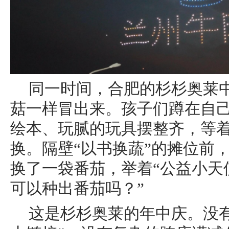
同一时间，合肥的杉杉奥莱
菇一样冒出来。孩子们蹲在自
绘本、玩腻的玩具摆整齐，等
换。隔壁“以书换蔬”的摊位前
换了一袋番茄，举着“公益小天
可以种出番茄吗？”
这是杉杉奥莱的年中庆。没有