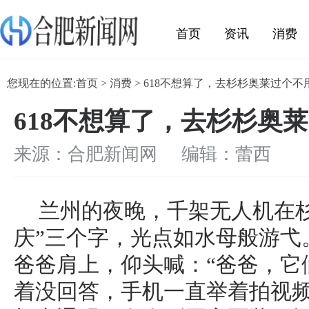
首页
资讯
消费
娱乐
您现在的位置:
首页
>
消费
> 618不想算了，去杉杉奥莱过个
618不想算了，去杉杉奥
来源：合肥新闻网 编辑：蕾西
兰州的夜晚，千架无人机在
庆”三个字，光点如水母般游弋
爸爸肩上，仰头喊：“爸爸，它
着没回答，手机一直举着拍视