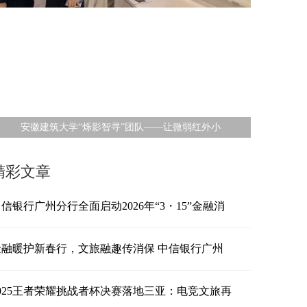
安徽建筑大学“烁影智寻”团队——让微弱红外小
精彩文章
信银行广州分行全面启动2026年“3・15”金融消
金融暖护新春行，文旅融趣传消保 中信银行广州
2025王者荣耀挑战者杯决赛落地三亚：电竞文旅再