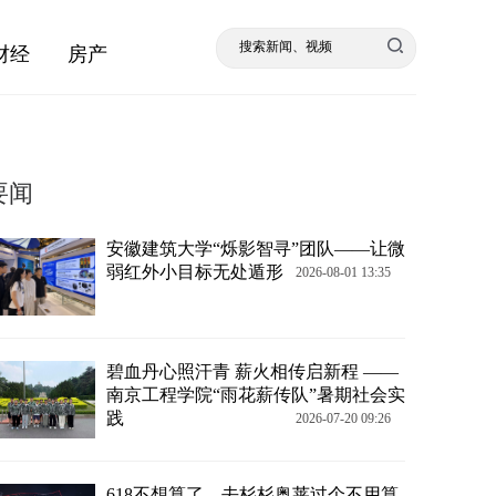
财经
房产
要闻
安徽建筑大学“烁影智寻”团队——让微
弱红外小目标无处遁形
2026-08-01 13:35
碧血丹心照汗青 薪火相传启新程 ——
南京工程学院“雨花薪传队”暑期社会实
践
2026-07-20 09:26
618不想算了，去杉杉奥莱过个不用算